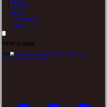
🎲
Lô đề
⚽
Thể thao
🎮
FIFA
⚡
Trò chơi tức thì
✨
Khác
NEW GAME
MỚI
HITCLUB 24 Hour Grand Prix