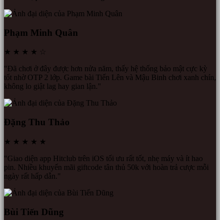
Phạm Minh Quân
★
★
★
★
☆
"Đã chơi ở đây được hơn nửa năm, thấy hệ thống bảo mật cực kỳ
tốt nhờ OTP 2 lớp. Game bài Tiến Lên và Mậu Binh chơi xanh chín,
không lo giật lag hay gian lận."
Đặng Thu Thảo
★
★
★
★
★
"Giao diện app Hitclub trên iOS tối ưu rất tốt, nhẹ máy và ít hao
pin. Nhiều khuyến mãi giftcode tân thủ 50k với hoàn trả cược mỗi
ngày rất hấp dẫn."
Bùi Tiến Dũng