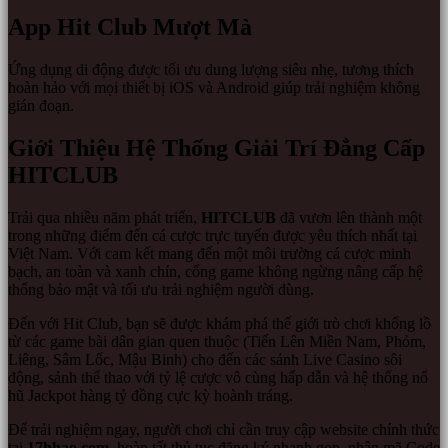
App Hit Club Mượt Mà
Ứng dụng di động được tối ưu dung lượng siêu nhẹ, tương thích
hoàn hảo với mọi thiết bị iOS và Android giúp trải nghiệm không
gián đoạn.
Giới Thiệu Hệ Thống Giải Trí Đẳng Cấp
HITCLUB
Trải qua nhiều năm phát triển,
HITCLUB
đã vươn lên thành một
trong những điểm đến cá cược trực tuyến được yêu thích nhất tại
Việt Nam. Với cam kết mang đến một môi trường cá cược minh
bạch, an toàn và xanh chín, cổng game không ngừng nâng cấp hệ
thống bảo mật và tối ưu trải nghiệm người dùng.
Đến với Hit Club, bạn sẽ được khám phá thế giới trò chơi khổng lồ
từ các game bài dân gian quen thuộc (Tiến Lên Miền Nam, Phỏm,
Liêng, Sâm Lốc, Mậu Binh) cho đến các sảnh Live Casino sôi
động, sảnh thể thao với tỷ lệ cược vô cùng hấp dẫn và hệ thống nổ
hũ Jackpot hàng tỷ đồng cực kỳ hoành tráng.
Để trải nghiệm ngay, người chơi chỉ cần truy cập website chính thức
tại
17hhao.com
, hoàn tất thủ tục đăng ký nhanh gọn, nhận mã Code