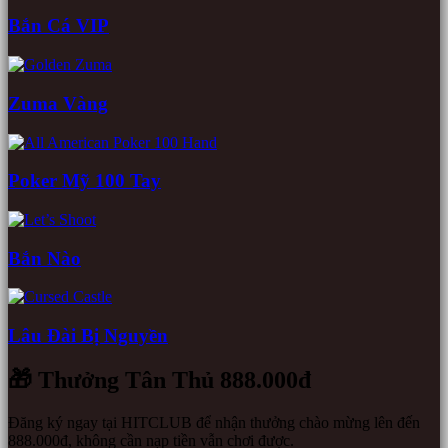
Bắn Cá VIP
Zuma Vàng
Poker Mỹ 100 Tay
Bắn Nào
Lâu Đài Bị Nguyền
🎁 Thưởng Tân Thủ 888.000đ
Đăng ký ngay tại HITCLUB để nhận thưởng chào mừng lên đến
888.000đ, không cần nạp tiền vẫn chơi được.