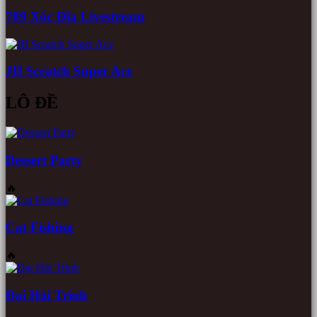
789 Xóc Đĩa Livestream
JII Scratch Super Ace
LÔ ĐỀ
Dessert Party
🔥
Cat Fishing
🔥
Đại Hải Trình