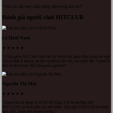
"Ván xúc xắc may mắn, thắng đậm trong tích tắc!"
Đánh giá người chơi HITCLUB
Lê Hoài Nam
★
★
★
★
★
"Cổng game Hit Club chơi cực kỳ mượt mà, giao diện sang xịn mịn.
Thích nhất là khoản rút tiền tự động siêu tốc, chỉ chưa đầy 3 phút là
tiền về tài khoản. Rất đáng trải nghiệm!"
Nguyễn Thị Mai
★
★
★
★
★
"Game bài đa dạng và nổ hũ dễ trúng, tỉ lệ ăn thưởng bên
HITCLUB cao hơn hẳn các bên khác. Đội ngũ CSKH hỗ trợ nhiệt
tình 24/7, phản hồi nhanh chóng."