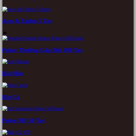
Aces & Eights 5 Tay
🔥
Poker Thưởng Gấp Đôi 100 Tay
Bắt Mèo
Bắt Cá
Poker Mỹ 50 Tay