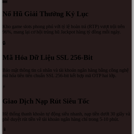
🎰
Nổ Hũ Giải Thưởng Kỷ Lục
Kho game slots phong phú với tỷ lệ hoàn trả (RTP) vượt trội trên
96%, mang lại cơ hội trúng hũ Jackpot hàng tỷ đồng mỗi ngày.
🔒
Mã Hóa Dữ Liệu SSL 256-Bit
Bảo mật thông tin cá nhân và tài khoản ngân hàng bằng công nghệ
mã hóa tiên tiến chuẩn SSL 256-bit kết hợp mã OTP hai lớp.
⚡
Giao Dịch Nạp Rút Siêu Tốc
Hệ thống thanh khoản tự động siêu nhanh, nạp tiền dưới 30 giây và
phê duyệt rút tiền về tài khoản ngân hàng chỉ trong 5-10 phút.
📱