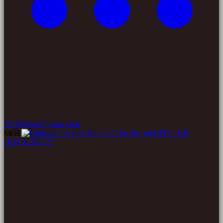
25,594 người đang chơi
MỚI
HITCLUB 777