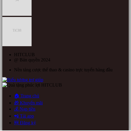
HITCLUB
@ Bản quyền 2024
Nền tảng cược thể thao & casino trực tuyến hàng đầu
🏠
Trang chủ
🎁
Khuyến mãi
💰
Nạp tiền
📲
Tải app
🆕
Đăng ký