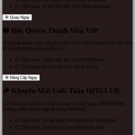
⏰ Thời gian: Từ thứ Hai đến Chủ Nhật hàng tuần
🎯 Quay Ngay
💎 Đặc Quyền Thành Viên VIP
Trở thành thành viên VIP của HITCLUB, nhận hoàn trả lên đến 2%
và hỗ trợ khách hàng ưu tiên 24/7.
📋 Điều kiện: Tổng cược đạt 5.000.000đ/tháng
⏰ Thời gian: Có hiệu lực trọn đời tài khoản
🎯 Nâng Cấp Ngay
🎉 Khuyến Mãi Cuối Tuần HITCLUB
Cuối tuần tại HITCLUB siêu bùng nổ, nhận ngay 588.000đ tiền
thưởng miễn phí khi nạp tối thiểu 300.000đ.
📋 Điều kiện: Chỉ áp dụng cho thành viên đã đăng ký
⏰ Thời gian: Thứ Bảy và Chủ Nhật hàng tuần