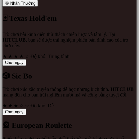
🎯 Nhận Thưởng
🃏 Texas Hold'em
Trò chơi bài kinh điển thử thách chiến lược và tâm lý. Tại
HITCLUB
, bạn sẽ được trải nghiệm phiên bản đỉnh cao của trò
chơi này.
★ ★ ★ ★ ☆
Độ khó: Trung bình
Chơi ngay
🎲 Sic Bo
Trò chơi xúc xắc truyền thống dễ học nhưng kịch tính.
HITCLUB
mang đến cho bạn trải nghiệm mượt mà và công bằng tuyệt đối.
★ ★ ★ ☆ ☆
Độ khó: Dễ
Chơi ngay
🎡 European Roulette
Phiên bản roulette phổ biến nhất thế giới. Với bánh xe 37 ô số,