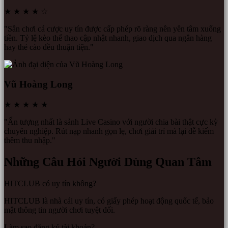
★
★
★
★
☆
"Sân chơi cá cược uy tín được cấp phép rõ ràng nên yên tâm xuống
tiền. Tỷ lệ kèo thể thao cập nhật nhanh, giao dịch qua ngân hàng
hay thẻ cào đều thuận tiện."
Vũ Hoàng Long
★
★
★
★
★
"Ấn tượng nhất là sảnh Live Casino với người chia bài thật cực kỳ
chuyên nghiệp. Rút nạp nhanh gọn lẹ, chơi giải trí mà lại dễ kiếm
thêm thu nhập."
Những Câu Hỏi Người Dùng Quan Tâm
HITCLUB có uy tín không?
HITCLUB là nhà cái uy tín, có giấy phép hoạt động quốc tế, bảo
mật thông tin người chơi tuyệt đối.
Làm sao đăng ký tài khoản?