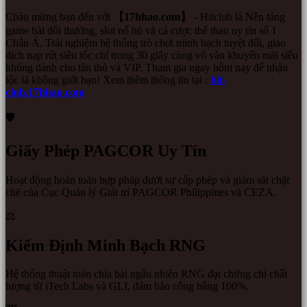
Chào mừng bạn đến với
【17hhao.com】
- Hitclub là Nền tảng
game bài đổi thưởng, slot nổ hũ và cá cược thể thao uy tín số 1
Châu Á. Trải nghiệm hệ thống trò chơi minh bạch tuyệt đối, giao
dịch nạp rút siêu tốc chỉ trong 30 giây cùng vô vàn khuyến mãi siêu
khủng dành cho tân thủ và VIP. Tham gia ngay hôm nay để nhận
lộc lá không giới hạn! Xem thêm thông tin tại :
hit-
club.17hhao.com
🛡️
Giấy Phép PAGCOR Uy Tín
Hoạt động hoàn toàn hợp pháp dưới sự cấp phép và giám sát chặt
chẽ của Cục Quản lý Giải trí PAGCOR Philippines và CEZA.
⚖️
Kiểm Định Minh Bạch RNG
Hệ thống thuật toán chia bài ngẫu nhiên RNG đạt chứng chỉ chất
lượng từ iTech Labs và GLI, đảm bảo công bằng 100%.