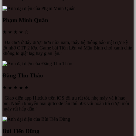
Phạm Minh Quân
★
★
★
★
☆
"Đã chơi ở đây được hơn nửa năm, thấy hệ thống bảo mật cực kỳ
tốt nhờ OTP 2 lớp. Game bài Tiến Lên và Mậu Binh chơi xanh chín,
không lo giật lag hay gian lận."
Đặng Thu Thảo
★
★
★
★
★
"Giao diện app Hitclub trên iOS tối ưu rất tốt, nhẹ máy và ít hao
pin. Nhiều khuyến mãi giftcode tân thủ 50k với hoàn trả cược mỗi
ngày rất hấp dẫn."
Bùi Tiến Dũng