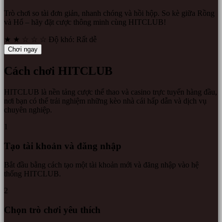
Trò chơi so tài đơn giản, nhanh chóng và hồi hộp. So kè giữa Rồng
và Hổ – hãy đặt cược thông minh cùng HITCLUB!
★ ★ ☆ ☆ ☆
Độ khó: Rất dễ
Chơi ngay
Cách chơi HITCLUB
HITCLUB là nền tảng cược thể thao và casino trực tuyến hàng đầu,
nơi bạn có thể trải nghiệm những kèo nhà cái hấp dẫn và dịch vụ
chuyên nghiệp.
1
Tạo tài khoản và đăng nhập
Bắt đầu bằng cách tạo một tài khoản mới và đăng nhập vào hệ
thống HITCLUB.
2
Chọn trò chơi yêu thích