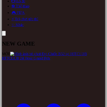
🎲
Lô đề
⚽
Thể thao
🎮
FIFA
⚡
Trò chơi tức thì
✨
Khác
NEW GAME
MỚI
HITCLUB 24 Hour Grand Prix