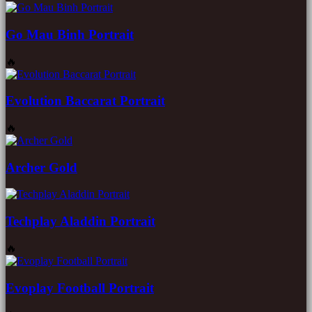
Go Mau Binh Portrait
🔥
Evolution Baccarat Portrait
🔥
Archer Gold
Techplay Aladdin Portrait
🔥
Evoplay Football Portrait