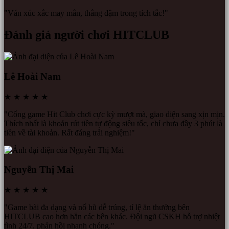
"Ván xúc xắc may mắn, thắng đậm trong tích tắc!"
Đánh giá người chơi HITCLUB
Lê Hoài Nam
★
★
★
★
★
"Cổng game Hit Club chơi cực kỳ mượt mà, giao diện sang xịn mịn.
Thích nhất là khoản rút tiền tự động siêu tốc, chỉ chưa đầy 3 phút là
tiền về tài khoản. Rất đáng trải nghiệm!"
Nguyễn Thị Mai
★
★
★
★
★
"Game bài đa dạng và nổ hũ dễ trúng, tỉ lệ ăn thưởng bên
HITCLUB cao hơn hẳn các bên khác. Đội ngũ CSKH hỗ trợ nhiệt
tình 24/7, phản hồi nhanh chóng."