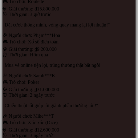
🎮 Trò chơi:
Roulette
💎 Giải thưởng:
₫15.800.000
⏰ Thời gian:
3 giờ trước
"Đặt cược thông minh, vòng quay mang lại lợi nhuận!"
🎉 Người chơi:
Phạm***Hoa
🎮 Trò chơi:
Xổ số điện toán
💎 Giải thưởng:
₫9.200.000
⏰ Thời gian:
Hôm qua
"Mua vé online tiện lợi, trúng thưởng thật bất ngờ!"
🎉 Người chơi:
Sarah***K
🎮 Trò chơi:
Poker
💎 Giải thưởng:
₫31.000.000
⏰ Thời gian:
2 ngày trước
"Chiến thuật tốt giúp tôi giành phần thưởng lớn!"
🎉 Người chơi:
Mike***T
🎮 Trò chơi:
Xúc xắc (Dice)
💎 Giải thưởng:
₫12.600.000
⏰ Thời gian:
3 ngày trước