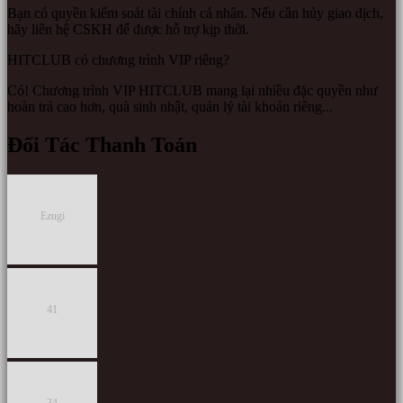
Bạn có quyền kiểm soát tài chính cá nhân. Nếu cần hủy giao dịch,
hãy liên hệ CSKH để được hỗ trợ kịp thời.
HITCLUB có chương trình VIP riêng?
Có! Chương trình VIP HITCLUB mang lại nhiều đặc quyền như
hoàn trả cao hơn, quà sinh nhật, quản lý tài khoản riêng...
Đối Tác Thanh Toán