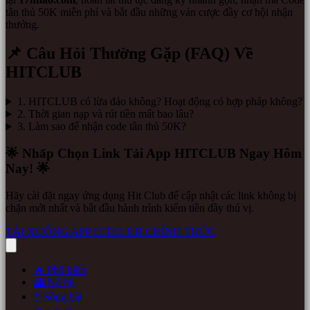
tân thủ 50K miễn phí và bắt đầu những ván cược đầy cơ hội nhận
thưởng.
📌 Câu Hỏi Thường Gặp (FAQ) Về
HITCLUB
1. HITCLUB có lừa đảo không? Hoạt động có hợp pháp không?
2. Thời gian nạp và rút tiền mất bao lâu?
3. Làm sao để nhận code tân thủ 50K?
🌟 Nhấp Chọn Link Tải App HITCLUB Ngay Hôm
Nay! 🌟
Hãy cài đặt ngay ứng dụng Hit Club để cập nhật các link không bị
chặn mới nhất và bắt đầu hành trình kiếm tiền đầy thú vị.
TẢI XUỐNG APP HITCLUB CHÍNH THỨC
🔥
Phổ biến
🎰
Nổ hũ
🃏
Sòng bài