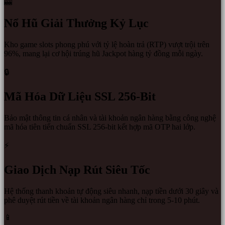
🎰
Nổ Hũ Giải Thưởng Kỷ Lục
Kho game slots phong phú với tỷ lệ hoàn trả (RTP) vượt trội trên
96%, mang lại cơ hội trúng hũ Jackpot hàng tỷ đồng mỗi ngày.
🔒
Mã Hóa Dữ Liệu SSL 256-Bit
Bảo mật thông tin cá nhân và tài khoản ngân hàng bằng công nghệ
mã hóa tiên tiến chuẩn SSL 256-bit kết hợp mã OTP hai lớp.
⚡
Giao Dịch Nạp Rút Siêu Tốc
Hệ thống thanh khoản tự động siêu nhanh, nạp tiền dưới 30 giây và
phê duyệt rút tiền về tài khoản ngân hàng chỉ trong 5-10 phút.
📱