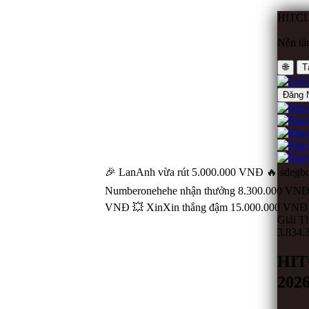
HITC
Nền tả
🌐
T
Đăng 
🎉 LanAnh vừa rút 5.000.000 VNĐ
🔥 sdegbcv thắ
Numberonehehe nhận thưởng 8.300.000 VNĐ
🏆 Vu
VNĐ
💥 XinXin thắng đậm 15.000.000 VNĐ
Giải T
3.834.
HIT
202