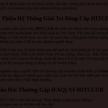
ng di động được tối ưu dung lượng siêu nhẹ, tương thích hoàn hảo với
ị iOS và Android giúp trải nghiệm không gián đoạn.
i Thiệu Hệ Thống Giải Trí Đẳng Cấp HIT
a nhiều năm phát triển,
HITCLUB
đã vươn lên thành một trong nhữn
 cược trực tuyến được yêu thích nhất tại Việt Nam. Với cam kết mang 
ường cá cược minh bạch, an toàn và xanh chín, cổng game không ngừn
thống bảo mật và tối ưu trải nghiệm người dùng.
 Hit Club, bạn sẽ được khám phá thế giới trò chơi khổng lồ từ các gam
an quen thuộc (Tiến Lên Miền Nam, Phỏm, Liêng, Sâm Lốc, Mậu Binh
 sảnh Live Casino sôi động, sảnh thể thao với tỷ lệ cược vô cùng hấp 
ng nổ hũ Jackpot hàng tỷ đồng cực kỳ hoành tráng.
 nghiệm ngay, người chơi chỉ cần truy cập website chính thức tại
17hh
ất thủ tục đăng ký nhanh gọn, nhận mã Code tân thủ 50K miễn phí và b
ván cược đầy cơ hội nhận thưởng.
Câu Hỏi Thường Gặp (FAQ) Về HITCLUB
ITCLUB có lừa đảo không? Hoạt động có hợp pháp không?
hời gian nạp và rút tiền mất bao lâu?