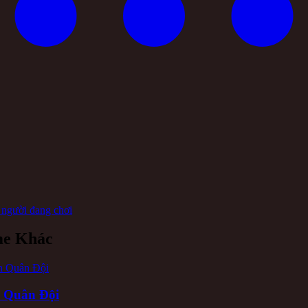
 người đang chơi
e Khác
 Quân Đội