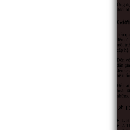
Ứng dụ
thiết b
Giớ
Trải qu
đến cá
môi tr
cấp hệ 
Đến với
dân gi
đến các
hệ thố
Để trải
hoàn t
những 
📌 
1. H
2. T