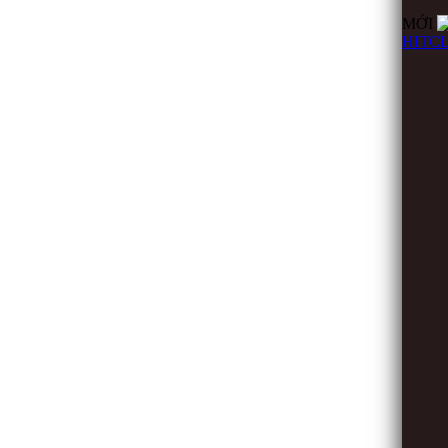
MỚI
HITCL