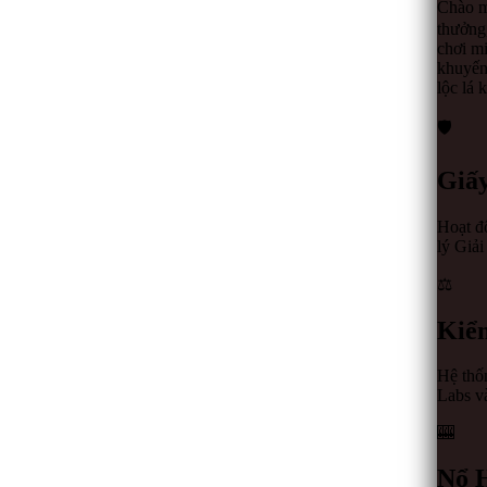
Chào m
thưởng,
chơi mi
khuyến
lộc lá 
🛡️
Giấ
Hoạt đ
lý Giả
⚖️
Kiể
Hệ thố
Labs v
🎰
Nổ 