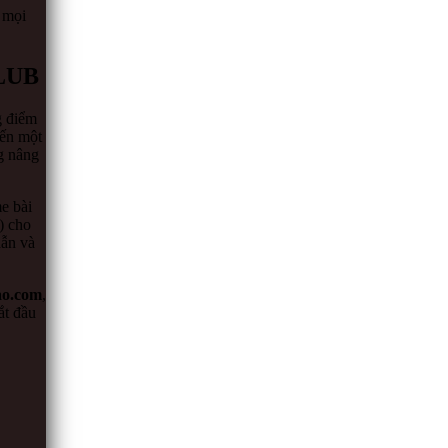
 mọi
CLUB
g điểm
đến một
g nâng
e bài
) cho
dẫn và
ao.com
,
ắt đầu