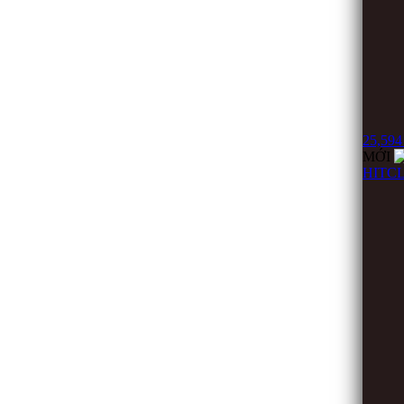
25,594
MỚI
HITCL