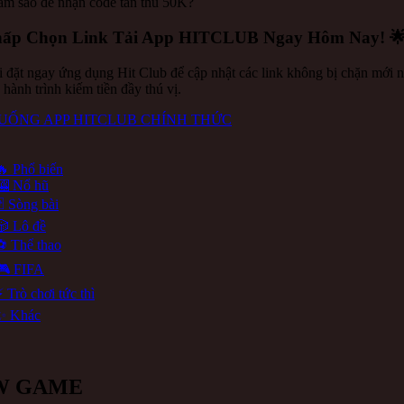
àm sao để nhận code tân thủ 50K?
hấp Chọn Link Tải App HITCLUB Ngay Hôm Nay! 
 đặt ngay ứng dụng Hit Club để cập nhật các link không bị chặn mới n
 hành trình kiếm tiền đầy thú vị.
XUỐNG APP HITCLUB CHÍNH THỨC
🔥
Phổ biến
🎰
Nổ hũ

Sòng bài
🎲
Lô đề
⚽
Thể thao
🎮
FIFA
⚡
Trò chơi tức thì
✨
Khác
W GAME