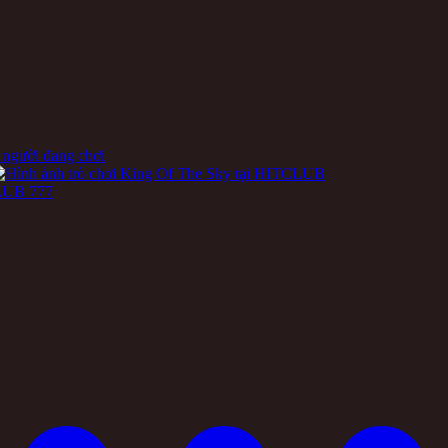
 người đang chơi
UB 777