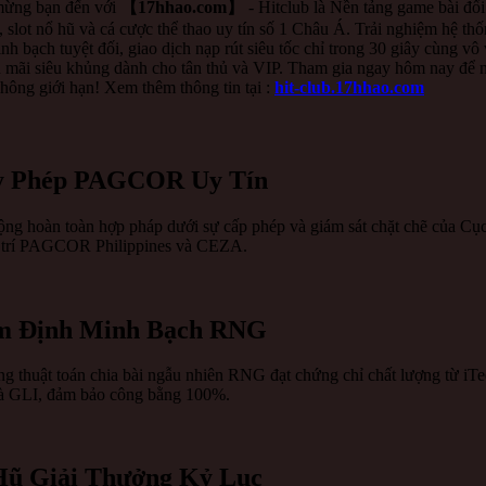
ừng bạn đến với
【17hhao.com】
- Hitclub là Nền tảng game bài đổi
 slot nổ hũ và cá cược thể thao uy tín số 1 Châu Á. Trải nghiệm hệ thố
nh bạch tuyệt đối, giao dịch nạp rút siêu tốc chỉ trong 30 giây cùng vô
 mãi siêu khủng dành cho tân thủ và VIP. Tham gia ngay hôm nay để 
không giới hạn! Xem thêm thông tin tại :
hit-club.17hhao.com
y Phép PAGCOR Uy Tín
ộng hoàn toàn hợp pháp dưới sự cấp phép và giám sát chặt chẽ của C
i trí PAGCOR Philippines và CEZA.
m Định Minh Bạch RNG
ng thuật toán chia bài ngẫu nhiên RNG đạt chứng chỉ chất lượng từ iT
à GLI, đảm bảo công bằng 100%.
Hũ Giải Thưởng Kỷ Lục