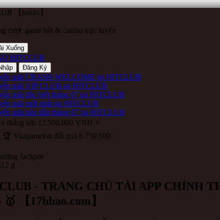
LUB 【bot4x】
ng cược game bài & casino trực tuyến
ải Xuống
Nhập
Đăng Ký
ng lớn 12.500.000 VNĐ
⚡
agamebai đổi quà 6.750.000
hưởng Jackpot
312 ₫
CLUB - TRANG CHỦ TẢI APP CHÍNH 
6 🥇 【17hhao.com】