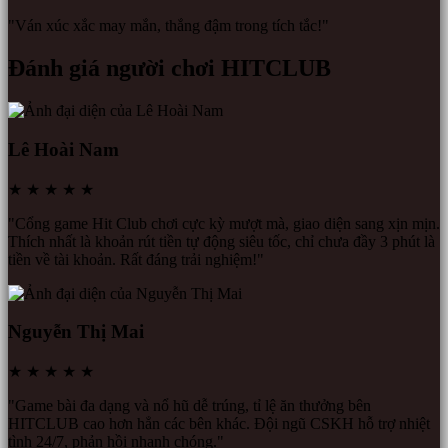
"Ván xúc xắc may mắn, thắng đậm trong tích tắc!"
Đánh giá người chơi HITCLUB
Lê Hoài Nam
★
★
★
★
★
"Cổng game Hit Club chơi cực kỳ mượt mà, giao diện sang xịn mịn.
Thích nhất là khoản rút tiền tự động siêu tốc, chỉ chưa đầy 3 phút là
tiền về tài khoản. Rất đáng trải nghiệm!"
Nguyễn Thị Mai
★
★
★
★
★
"Game bài đa dạng và nổ hũ dễ trúng, tỉ lệ ăn thưởng bên
HITCLUB cao hơn hẳn các bên khác. Đội ngũ CSKH hỗ trợ nhiệt
tình 24/7, phản hồi nhanh chóng."