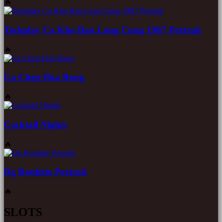
🔥
Techplay Ca Kho Bau Long Cung 1987 Portrait
🔥
Ca Chep Hoa Rong
🔥
Cocktail Nights
🔥
Dg Roulette Portrait
🔥
SLOTS