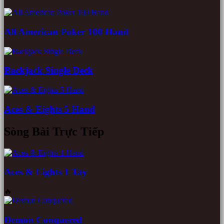
All American Poker 100 Hand
Backjack Single Deck
Aces & Eights 5 Hand
Sòng Bài Trực Tiếp
Aces & Eights 1 Tay
🔥
Demon Conquered