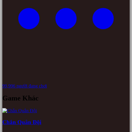
99,996 người đang chơi
Game Khác
Chắn Quân Đội