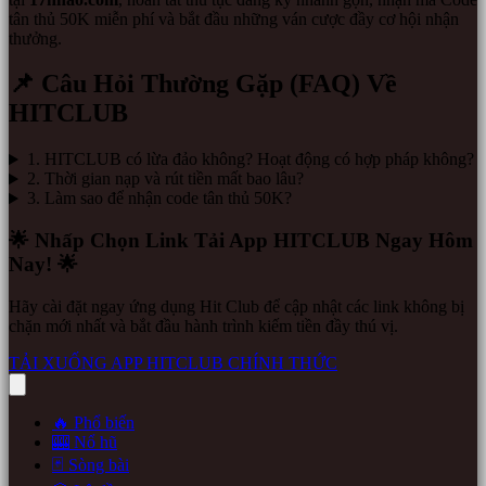
tân thủ 50K miễn phí và bắt đầu những ván cược đầy cơ hội nhận
thưởng.
📌 Câu Hỏi Thường Gặp (FAQ) Về
HITCLUB
1. HITCLUB có lừa đảo không? Hoạt động có hợp pháp không?
2. Thời gian nạp và rút tiền mất bao lâu?
3. Làm sao để nhận code tân thủ 50K?
🌟 Nhấp Chọn Link Tải App HITCLUB Ngay Hôm
Nay! 🌟
Hãy cài đặt ngay ứng dụng Hit Club để cập nhật các link không bị
chặn mới nhất và bắt đầu hành trình kiếm tiền đầy thú vị.
TẢI XUỐNG APP HITCLUB CHÍNH THỨC
🔥
Phổ biến
🎰
Nổ hũ
🃏
Sòng bài