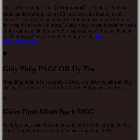
Chào mừng bạn đến với
【17hhao.com】
- Hitclub là Nền tảng
game bài đổi thưởng, slot nổ hũ và cá cược thể thao uy tín số 1
Châu Á. Trải nghiệm hệ thống trò chơi minh bạch tuyệt đối, giao
dịch nạp rút siêu tốc chỉ trong 30 giây cùng vô vàn khuyến mãi siêu
khủng dành cho tân thủ và VIP. Tham gia ngay hôm nay để nhận
lộc lá không giới hạn! Xem thêm thông tin tại :
hit-
club.17hhao.com
🛡️
Giấy Phép PAGCOR Uy Tín
Hoạt động hoàn toàn hợp pháp dưới sự cấp phép và giám sát chặt
chẽ của Cục Quản lý Giải trí PAGCOR Philippines và CEZA.
⚖️
Kiểm Định Minh Bạch RNG
Hệ thống thuật toán chia bài ngẫu nhiên RNG đạt chứng chỉ chất
lượng từ iTech Labs và GLI, đảm bảo công bằng 100%.