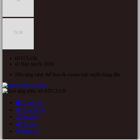
HITCLUB
@ Bản quyền 2024
Nền tảng cược thể thao & casino trực tuyến hàng đầu
🏠
Trang chủ
🎁
Khuyến mãi
💰
Nạp tiền
📲
Tải app
🆕
Đăng ký