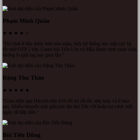
Phạm Minh Quân
★
★
★
★
☆
"Đã chơi ở đây được hơn nửa năm, thấy hệ thống bảo mật cực kỳ
tốt nhờ OTP 2 lớp. Game bài Tiến Lên và Mậu Binh chơi xanh chín,
không lo giật lag hay gian lận."
Đặng Thu Thảo
★
★
★
★
★
"Giao diện app Hitclub trên iOS tối ưu rất tốt, nhẹ máy và ít hao
pin. Nhiều khuyến mãi giftcode tân thủ 50k với hoàn trả cược mỗi
ngày rất hấp dẫn."
Bùi Tiến Dũng