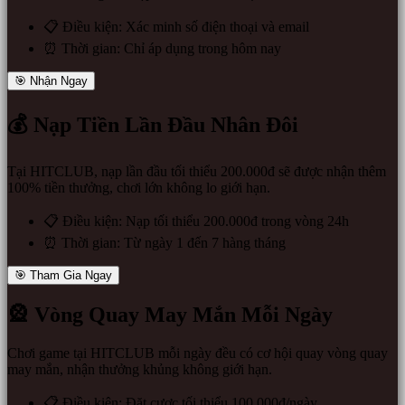
📋 Điều kiện: Xác minh số điện thoại và email
⏰ Thời gian: Chỉ áp dụng trong hôm nay
🎯 Nhận Ngay
💰 Nạp Tiền Lần Đầu Nhân Đôi
Tại HITCLUB, nạp lần đầu tối thiểu 200.000đ sẽ được nhận thêm
100% tiền thưởng, chơi lớn không lo giới hạn.
📋 Điều kiện: Nạp tối thiểu 200.000đ trong vòng 24h
⏰ Thời gian: Từ ngày 1 đến 7 hàng tháng
🎯 Tham Gia Ngay
🎡 Vòng Quay May Mắn Mỗi Ngày
Chơi game tại HITCLUB mỗi ngày đều có cơ hội quay vòng quay
may mắn, nhận thưởng khủng không giới hạn.
📋 Điều kiện: Đặt cược tối thiểu 100.000đ/ngày