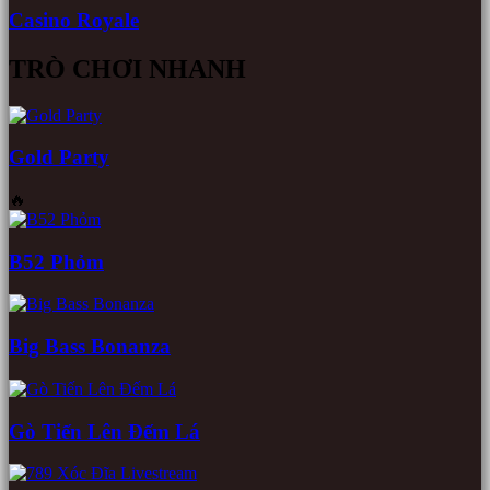
Casino Royale
TRÒ CHƠI NHANH
Gold Party
🔥
B52 Phỏm
Big Bass Bonanza
Gò Tiến Lên Đếm Lá