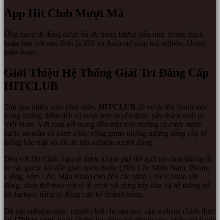
App Hit Club Mượt Mà
Ứng dụng di động được tối ưu dung lượng siêu nhẹ, tương thích
hoàn hảo với mọi thiết bị iOS và Android giúp trải nghiệm không
gián đoạn.
Giới Thiệu Hệ Thống Giải Trí Đẳng Cấp
HITCLUB
Trải qua nhiều năm phát triển,
HITCLUB
đã vươn lên thành một
trong những điểm đến cá cược trực tuyến được yêu thích nhất tại
Việt Nam. Với cam kết mang đến một môi trường cá cược minh
bạch, an toàn và xanh chín, cổng game không ngừng nâng cấp hệ
thống bảo mật và tối ưu trải nghiệm người dùng.
Đến với Hit Club, bạn sẽ được khám phá thế giới trò chơi khổng lồ
từ các game bài dân gian quen thuộc (Tiến Lên Miền Nam, Phỏm,
Liêng, Sâm Lốc, Mậu Binh) cho đến các sảnh Live Casino sôi
động, sảnh thể thao với tỷ lệ cược vô cùng hấp dẫn và hệ thống nổ
hũ Jackpot hàng tỷ đồng cực kỳ hoành tráng.
Để trải nghiệm ngay, người chơi chỉ cần truy cập website chính thức
tại
17hhao.com
, hoàn tất thủ tục đăng ký nhanh gọn, nhận mã Code