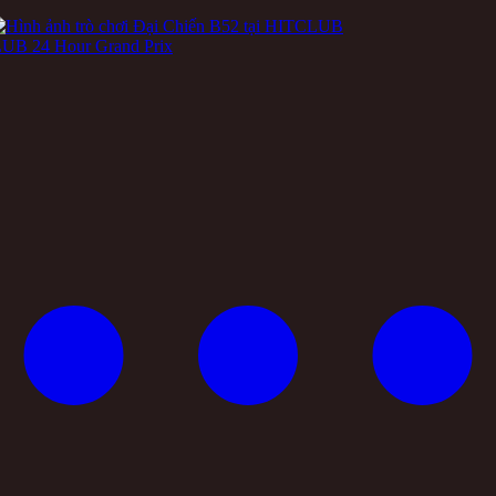
UB 24 Hour Grand Prix