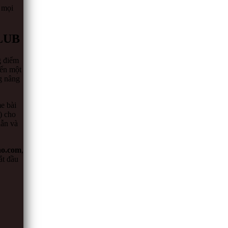
 mọi
CLUB
g điểm
đến một
g nâng
e bài
) cho
dẫn và
ao.com
,
ắt đầu