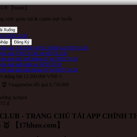
LUB 【bot4x】
ng cược game bài & casino trực tuyến
ải Xuống
Nhập
Đăng Ký
ng lớn 12.500.000 VNĐ
⚡
agamebai đổi quà 6.750.000
hưởng Jackpot
252 ₫
CLUB - TRANG CHỦ TẢI APP CHÍNH 
6 🥇 【17hhao.com】