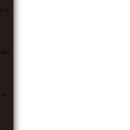
ại cơ
 tiến
 rút