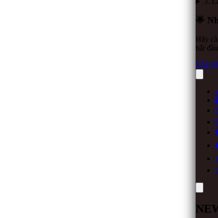
3. L
🌟 N
Hãy cài
bắt đầu
TẢI 

NE