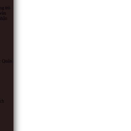
ng trò
 vàn
nhận
ục Quản
ech