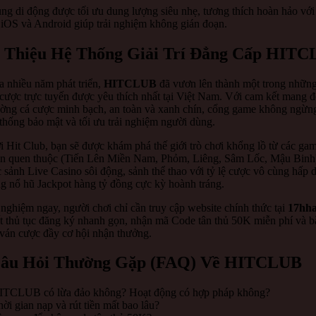
ng di động được tối ưu dung lượng siêu nhẹ, tương thích hoàn hảo với
ị iOS và Android giúp trải nghiệm không gián đoạn.
i Thiệu Hệ Thống Giải Trí Đẳng Cấp HIT
a nhiều năm phát triển,
HITCLUB
đã vươn lên thành một trong nhữn
 cược trực tuyến được yêu thích nhất tại Việt Nam. Với cam kết mang 
ường cá cược minh bạch, an toàn và xanh chín, cổng game không ngừn
thống bảo mật và tối ưu trải nghiệm người dùng.
 Hit Club, bạn sẽ được khám phá thế giới trò chơi khổng lồ từ các gam
an quen thuộc (Tiến Lên Miền Nam, Phỏm, Liêng, Sâm Lốc, Mậu Binh
 sảnh Live Casino sôi động, sảnh thể thao với tỷ lệ cược vô cùng hấp 
ng nổ hũ Jackpot hàng tỷ đồng cực kỳ hoành tráng.
 nghiệm ngay, người chơi chỉ cần truy cập website chính thức tại
17hh
ất thủ tục đăng ký nhanh gọn, nhận mã Code tân thủ 50K miễn phí và b
ván cược đầy cơ hội nhận thưởng.
Câu Hỏi Thường Gặp (FAQ) Về HITCLUB
ITCLUB có lừa đảo không? Hoạt động có hợp pháp không?
hời gian nạp và rút tiền mất bao lâu?