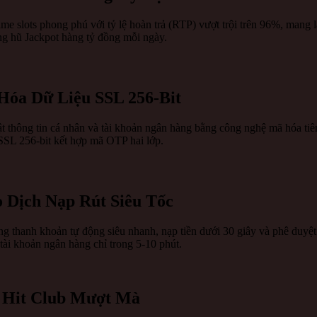
e slots phong phú với tỷ lệ hoàn trả (RTP) vượt trội trên 96%, mang l
ng hũ Jackpot hàng tỷ đồng mỗi ngày.
Hóa Dữ Liệu SSL 256-Bit
t thông tin cá nhân và tài khoản ngân hàng bằng công nghệ mã hóa tiên
SSL 256-bit kết hợp mã OTP hai lớp.
 Dịch Nạp Rút Siêu Tốc
g thanh khoản tự động siêu nhanh, nạp tiền dưới 30 giây và phê duyệt
 tài khoản ngân hàng chỉ trong 5-10 phút.
 Hit Club Mượt Mà