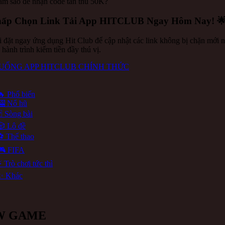
àm sao để nhận code tân thủ 50K?
hấp Chọn Link Tải App HITCLUB Ngay Hôm Nay! 
 đặt ngay ứng dụng Hit Club để cập nhật các link không bị chặn mới n
 hành trình kiếm tiền đầy thú vị.
XUỐNG APP HITCLUB CHÍNH THỨC
🔥
Phổ biến
🎰
Nổ hũ

Sòng bài
🎲
Lô đề
⚽
Thể thao
🎮
FIFA
⚡
Trò chơi tức thì
✨
Khác
W GAME