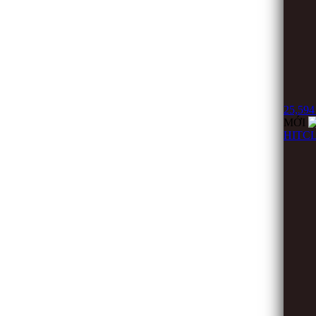
25,594
MỚI
HITCL