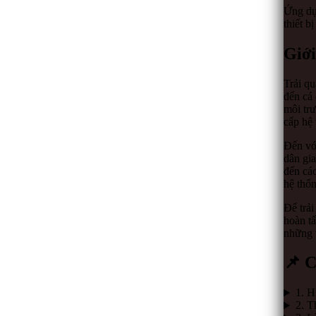
Ứng dụ
thiết b
Giớ
Trải qu
đến cá
môi tr
cấp hệ 
Đến với
dân gi
đến các
hệ thố
Để trải
hoàn t
những 
📌 
1. H
2. T