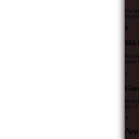
Kho gam
hội trú
🔒
Mã 
Bảo mậ
chuẩn 
⚡
Giao
Hệ thốn
tiền về
📱
App