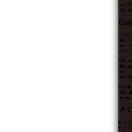
Ứng dụ
thiết b
Giớ
Trải qu
đến cá
môi tr
cấp hệ 
Đến với
dân gi
đến các
hệ thố
Để trải
hoàn t
những 
📌 
1. H
2. T