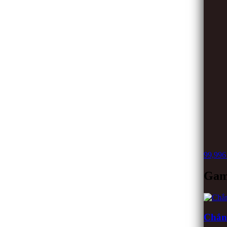
99,996
Gam
Chắn