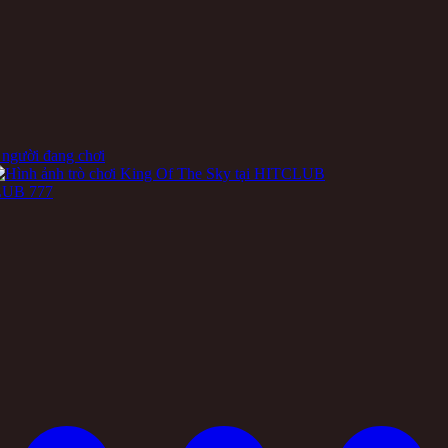
 người đang chơi
UB 777