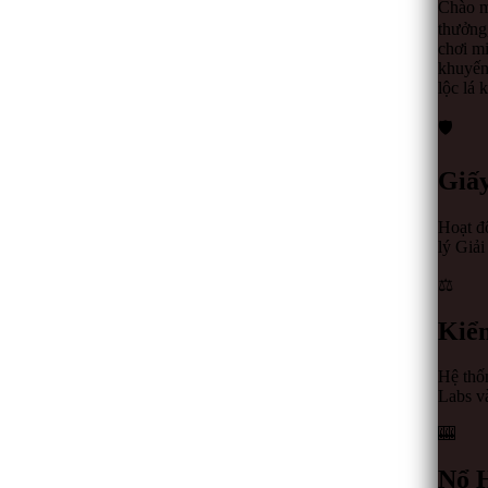
Chào m
thưởng,
chơi mi
khuyến
lộc lá 
🛡️
Giấ
Hoạt đ
lý Giả
⚖️
Kiể
Hệ thố
Labs v
🎰
Nổ 