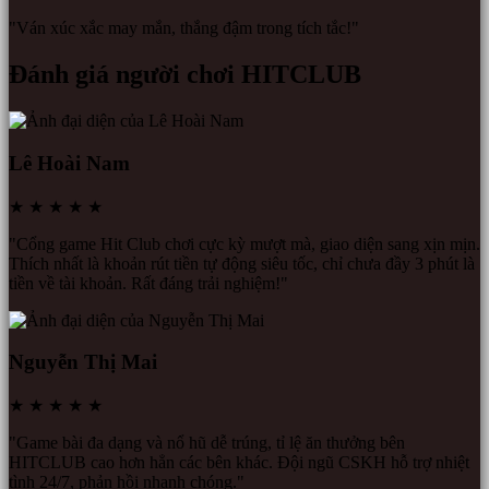
"Ván xúc xắc may mắn, thắng đậm trong tích tắc!"
Đánh giá người chơi HITCLUB
Lê Hoài Nam
★
★
★
★
★
"Cổng game Hit Club chơi cực kỳ mượt mà, giao diện sang xịn mịn.
Thích nhất là khoản rút tiền tự động siêu tốc, chỉ chưa đầy 3 phút là
tiền về tài khoản. Rất đáng trải nghiệm!"
Nguyễn Thị Mai
★
★
★
★
★
"Game bài đa dạng và nổ hũ dễ trúng, tỉ lệ ăn thưởng bên
HITCLUB cao hơn hẳn các bên khác. Đội ngũ CSKH hỗ trợ nhiệt
tình 24/7, phản hồi nhanh chóng."