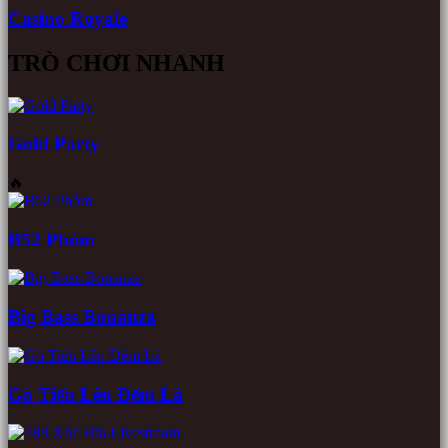
Casino Royale
TRÒ CHƠI NHANH
Gold Party
🔥
B52 Phỏm
Big Bass Bonanza
Gò Tiến Lên Đếm Lá