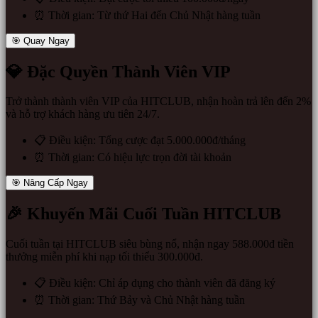
⏰ Thời gian: Từ thứ Hai đến Chủ Nhật hàng tuần
🎯 Quay Ngay
💎 Đặc Quyền Thành Viên VIP
Trở thành thành viên VIP của HITCLUB, nhận hoàn trả lên đến 2%
và hỗ trợ khách hàng ưu tiên 24/7.
📋 Điều kiện: Tổng cược đạt 5.000.000đ/tháng
⏰ Thời gian: Có hiệu lực trọn đời tài khoản
🎯 Nâng Cấp Ngay
🎉 Khuyến Mãi Cuối Tuần HITCLUB
Cuối tuần tại HITCLUB siêu bùng nổ, nhận ngay 588.000đ tiền
thưởng miễn phí khi nạp tối thiểu 300.000đ.
📋 Điều kiện: Chỉ áp dụng cho thành viên đã đăng ký
⏰ Thời gian: Thứ Bảy và Chủ Nhật hàng tuần