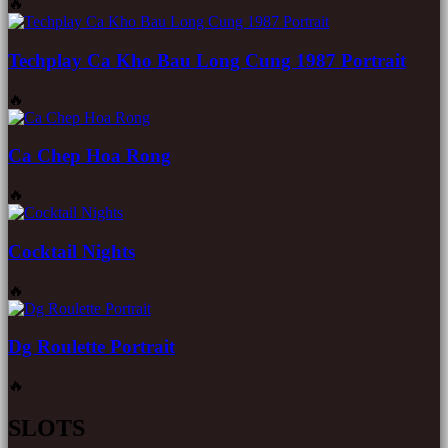
🔥
Techplay Ca Kho Bau Long Cung 1987 Portrait
🔥
Ca Chep Hoa Rong
🔥
Cocktail Nights
🔥
Dg Roulette Portrait
🔥
SLOTS