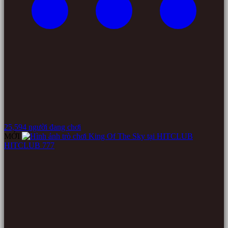
25,594 người đang chơi
MỚI
HITCLUB 777