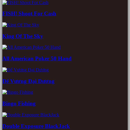
FISH! Shoot For Cash
King Of The Sky
All American Poker 50 Hand
Đế Vương Đại Dương
Bingo Fishing
Double Exposure BlackJack