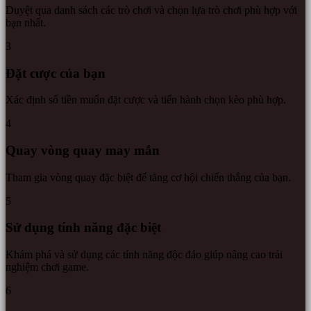
Duyệt qua danh sách các trò chơi và chọn lựa trò chơi phù hợp với
bạn nhất.
3
Đặt cược của bạn
Xác định số tiền muốn đặt cược và tiến hành chọn kèo phù hợp.
4
Quay vòng quay may mắn
Tham gia vòng quay đặc biệt để tăng cơ hội chiến thắng của bạn.
5
Sử dụng tính năng đặc biệt
Khám phá và sử dụng các tính năng độc đáo giúp nâng cao trải
nghiệm chơi game.
6