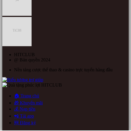
HITCLUB
@ Bản quyền 2024
Nền tảng cược thể thao & casino trực tuyến hàng đầu
🏠
Trang chủ
🎁
Khuyến mãi
💰
Nạp tiền
📲
Tải app
🆕
Đăng ký