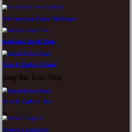
All American Poker 100 Hand
Backjack Single Deck
Aces & Eights 5 Hand
Sòng Bài Trực Tiếp
Aces & Eights 1 Tay
🔥
Demon Conquered