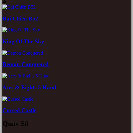
🔥
Đại Chiến B52
King Of The Sky
Demon Conquered
Aces & Eights 5 Hand
Cursed Castle
Quay Số