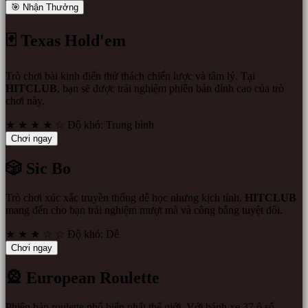
🎯 Nhận Thưởng
🃏 Texas Hold'em
Trò chơi bài kinh điển thử thách chiến lược và tâm lý. Tại
HITCLUB
, bạn sẽ được trải nghiệm phiên bản đỉnh cao của trò
chơi này.
★ ★ ★ ★ ☆
Độ khó: Trung bình
Chơi ngay
🎲 Sic Bo
Trò chơi xúc xắc truyền thống dễ học nhưng kịch tính.
HITCLUB
mang đến cho bạn trải nghiệm mượt mà và công bằng tuyệt đối.
★ ★ ★ ☆ ☆
Độ khó: Dễ
Chơi ngay
🎡 European Roulette
Phiên bản roulette phổ biến nhất thế giới. Với bánh xe 37 ô số,