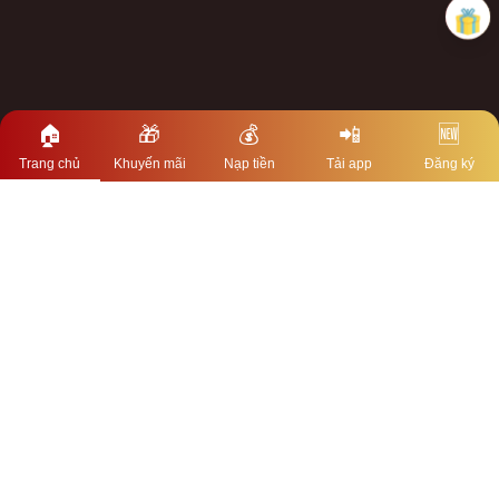
🏠
🎁
💰
📲
🆕
Trang chủ
Khuyến mãi
Nạp tiền
Tải app
Đăng ký
Lượt còn lại
Thu nhập hôm nay
Ngày liên tiếp
3
$0.00
1